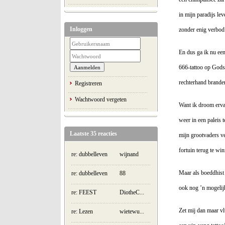
in mijn paradijs lev
Inloggen
zonder enig verbod
En dus ga ik nu ee
666-tattoo op Gods
rechterhand brande
Registreren
Wachtwoord vergeten
Want ik droom erv
weer in een paleis 
Laatste 35 reacties
mijn grootvaders v
fortuin terug te wi
re: dubbelleven
wijnand
Maar als boeddhist 
re: dubbelleven
88
ook nog ’n mogelijk
re: FEEST
DiotheC...
Zet mij dan maar v
re: Lezen
wietewu...