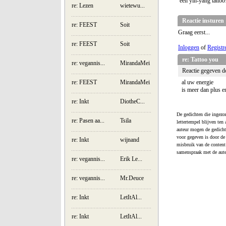
een yin-yang tattoo
re: Lezen
wietewu...
Reactie insturen
re: FEEST
Soit
Graag eerst...
re: FEEST
Soit
Inloggen
of
Registr
re: Tattoo you
re: vegannis...
MirandaMei
Reactie gegeven d
re: FEEST
MirandaMei
al uw energie
is meer dan plus e
re: Inkt
DiotheC...
De gedichten die ingezon
re: Pasen aa...
Tsila
lettertempel blijven ten
auteur mogen de gedicht
voor gegeven is door de 
re: Inkt
wijnand
misbruik van de content 
samenspraak met de aut
re: vegannis...
Erik Le...
re: vegannis...
Mr.Deuce
re: Inkt
LetItAl...
re: Inkt
LetItAl...