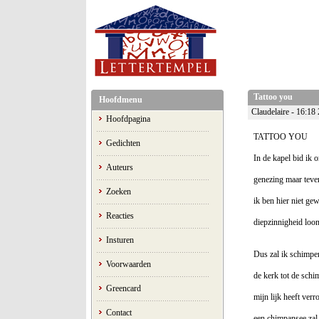
Tattoo you
Hoofdmenu
Claudelaire - 16:18
Hoofdpagina
TATTOO YOU
Gedichten
In de kapel bid ik 
Auteurs
genezing maar teve
Zoeken
ik ben hier niet ge
Reacties
diepzinnigheid loont
Insturen
Dus zal ik schimpe
Voorwaarden
de kerk tot de sch
Greencard
mijn lijk heeft verro
Contact
een chimpansee zal