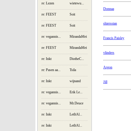
re: Lezen
wietewu...
Donnaa
re: FEEST
Soit
shiersstan
re: FEEST
Soit
re: vegannis...
MirandaMei
Francis Paisley
re: FEEST
MirandaMei
vlinders
re: Inkt
DiotheC...
Argon
re: Pasen aa...
Tsila
re: Inkt
wijnand
Jill
re: vegannis...
Erik Le...
re: vegannis...
Mr.Deuce
re: Inkt
LetItAl...
re: Inkt
LetItAl...