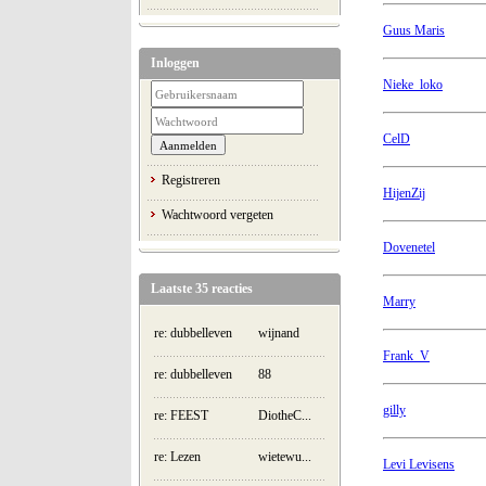
Guus Maris
Inloggen
Nieke_loko
CelD
Registreren
HijenZij
Wachtwoord vergeten
Dovenetel
Laatste 35 reacties
Marry
re: dubbelleven
wijnand
Frank_V
re: dubbelleven
88
gilly
re: FEEST
DiotheC...
re: Lezen
wietewu...
Levi Levisens