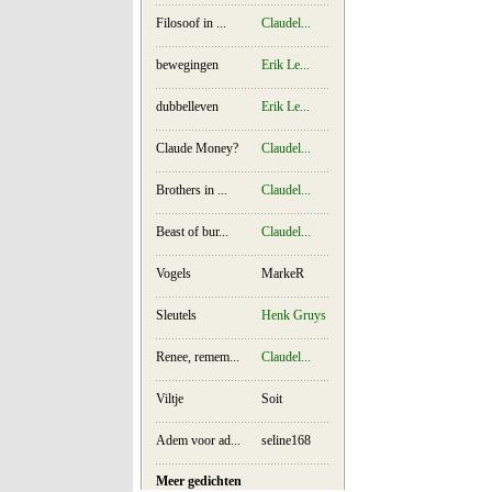
Filosoof in ...
Claudel...
bewegingen
Erik Le...
dubbelleven
Erik Le...
Claude Money?
Claudel...
Brothers in ...
Claudel...
Beast of bur...
Claudel...
Vogels
MarkeR
Sleutels
Henk Gruys
Renee, remem...
Claudel...
Viltje
Soit
Adem voor ad...
seline168
Meer gedichten