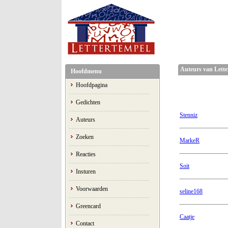
Auteurs van Lette
Hoofdmenu
Hoofdpagina
Gedichten
Stenniz
Auteurs
Zoeken
MarkeR
Reacties
Soit
Insturen
Voorwaarden
seline168
Greencard
Caatje
Contact