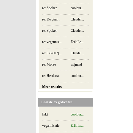
re: Spoken
coolbur...
re: De geur ...
Claudel...
re: Spoken
Claudel...
re: vegannis...
Erik Le...
re: [30-007]...
Claudel...
re: Morse
wijnand
re: Herderst...
coolbur...
Meer reacties
Laatste 25 gedichten
Inkt
coolbur...
vegannisatie
Erik Le...