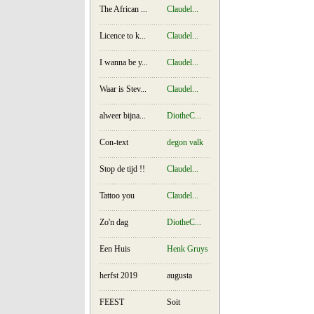
The African ...
Claudel...
Licence to k...
Claudel...
I wanna be y...
Claudel...
Waar is Stev...
Claudel...
alweer bijna...
DiotheC...
Con-text
degon valk
Stop de tijd !!
Claudel...
Tattoo you
Claudel...
Zo'n dag
DiotheC...
Een Huis
Henk Gruys
herfst 2019
augusta
FEEST
Soit